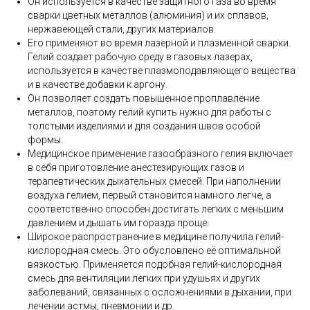
Он используется в качестве защитного газа во время
сварки цветных металлов (алюминия) и их сплавов,
нержавеющей стали, других материалов.
Его применяют во время лазерной и плазменной сварки.
Гелий создает рабочую среду в газовых лазерах,
используется в качестве плазмоподавляющего вещества
и в качестве добавки к аргону.
Он позволяет создать повышенное проплавление
металлов, поэтому гелий купить нужно для работы с
толстыми изделиями и для создания швов особой
формы.
Медицинское применение газообразного гелия включает
в себя приготовление анестезирующих газов и
терапевтических дыхательных смесей. При наполнении
воздуха гелием, первый становится намного легче, а
соответственно способен достигать легких с меньшим
давлением и дышать им горазда проще.
Широкое распространение в медицине получила гелий-
кислородная смесь. Это обусловлено её оптимальной
вязкостью. Применяется подобная гелий-кислородная
смесь для вентиляции легких при удушьях и других
заболеваний, связанных с осложнениями в дыхании, при
лечении астмы, пневмонии и др.